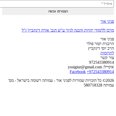
י אור
 ללימודי יהדות והכנה לגיור ע"ש הגב' אורה דינקביץ' ז"ל
י אור
נית תמר פולר
יוסי דינקביץ
ומות
 קשר
972543380
יל:
yosigiur@gmail.com
Facebook
+972543380
2026© כל הזכויות שמורות לפניני אור - עמותה רשומה בישראל - מס'
58071832
תקנון שימוש באתר