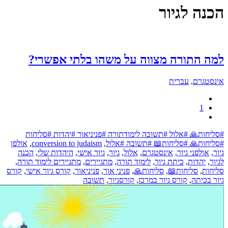
נה לגיור
ה התורה מצווה על משהו בלתי אפשרי?
סטגרם
,
עברית
1
יחות🙏 #אלול #תשובה לימודתורה #פניניאור #יהדות #סליחות
יחות🙏 #סליחות📖 #תשובה #אלול
,
conversion to judaism
,
אולפן
,
אולפני גיור
,
אינסטגרם
,
אלול
,
גיור
,
גיור אישי
,
היהדות שלי
,
הכנה
ר
,
יהדות
,
כיתת גיור
,
לימוד תורה
,
מתגיירים
,
מתגיירים לימוד תורה
,
חות
,
סליחות📖
,
סליחות🙏
,
פניני אור
,
פניניאור
,
קורס גיור אישי
,
קורס
 בכיתה
,
קורס גיור במרכז
,
קורסגיור
,
תשובה