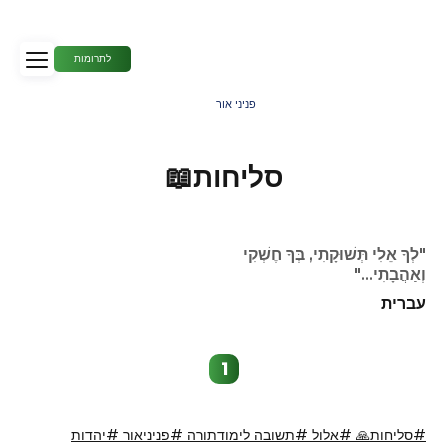
לתרומות
פניני אור
סליחות📖
"לְךָ אֵלִי תְּשׁוּקָתִי, בְּךָ חֶשְׁקִי
וְאַהֲבָתִי…"
עברית
1
#סליחות🙏 #אלול #תשובה לימודתורה #פניניאור #יהדות